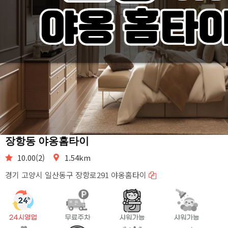
장항동 야옹홈타이
10.00(2)
1.54km
경기 고양시 일산동구 장항로291 야옹홈타이