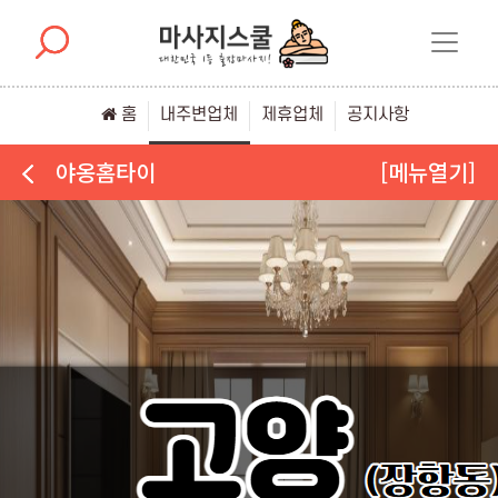
홈
내주변업체
제휴업체
공지사항
야옹홈타이
[메뉴열기]