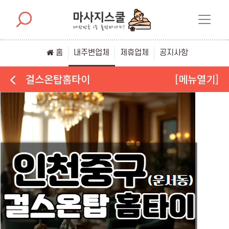
홈
내주변업체
제휴업체
공지사항
걸스온탑홈타이
[메뉴열기]